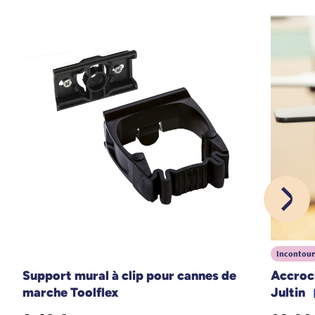
14/06/2024
article comme décrit sur le site
A. Anonymous
1
2
3
7
Incontour
Support mural à clip pour cannes de
Accroc
marche Toolflex
Jultin