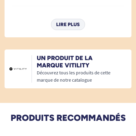
25/10/2025
Très bon produit. Je suis satisfait.
LIRE PLUS
G. Michel
16/11/2024
UN PRODUIT DE LA
OK merci
MARQUE VITILITY
Découvrez tous les produits de cette
L. B
marque de notre catalogue
05/09/2024
Très bon produit
PRODUITS RECOMMANDÉS
A. Anonymous