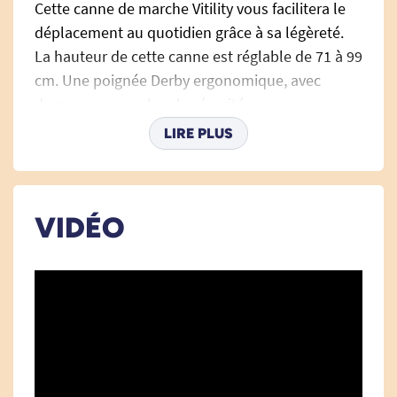
Cette canne de marche Vitility vous facilitera le
déplacement au quotidien grâce à sa légèreté.
La hauteur de cette canne est réglable de 71 à 99
cm. Une poignée Derby ergonomique, avec
dragonne pour plus de sécurité.
LIRE PLUS
Canne réglable en hauteur.
4 coloris disponible : bleu, noir, rouge et
VIDÉO
gris foncé.
Matière : aluminium.
Embout Flex Grip antidérapant amovible
Diamètre du tube : 1.9 cm.
Poids : 425 g.
Poids supporté : 136 kg.