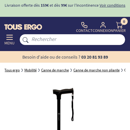
ur l'incontinence
Voir conditions
-10%
avec le code "
BIENVENUE
" po
d'incontinence
0
CONTACT
CONNEXION
PANIER
MENU
Besoin d'aide ou de conseils ?
03 20 81 93 89
Tous ergo
Mobilité
Canne de marche
Canne de marche non pliante
Can