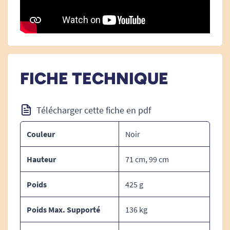
Voir toutes les cannes de marche.
Voir tous les produits pour m'aider à me déplacer.Voir tous les produits
pour m'aider à me déplacer.
Voir tous les produits pour m'aider à éviter les chutes.
FICHE TECHNIQUE
Télécharger cette fiche en pdf
Couleur
Noir
Hauteur
71 cm, 99 cm
Poids
425 g
Poids Max. Supporté
136 kg