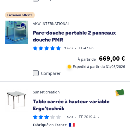
Livraison offerte
AKW INTERNATIONAL
Pare-douche portable 2 panneaux
douche PMR
•
TE-471-6
3 avis
669,00 €
À partir de
Expédié à partir du 31/08/2026
Comparer
Sunset creation
Table carrée à hauteur variable
Ergo'technik
•
TE-2019-4
•
1 avis
Fabriqué en France