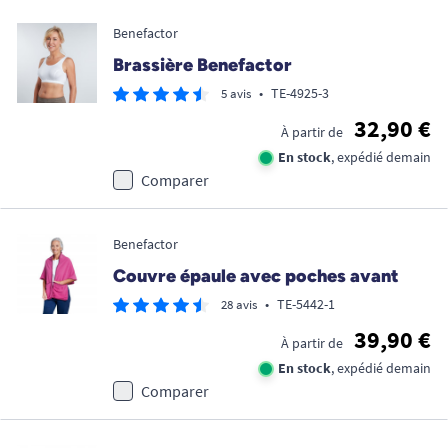
Benefactor
Brassière Benefactor
•
TE-4925-3
5 avis
32,90 €
À partir de
En stock
, expédié demain
Comparer
Benefactor
Couvre épaule avec poches avant
•
TE-5442-1
28 avis
39,90 €
À partir de
En stock
, expédié demain
Comparer