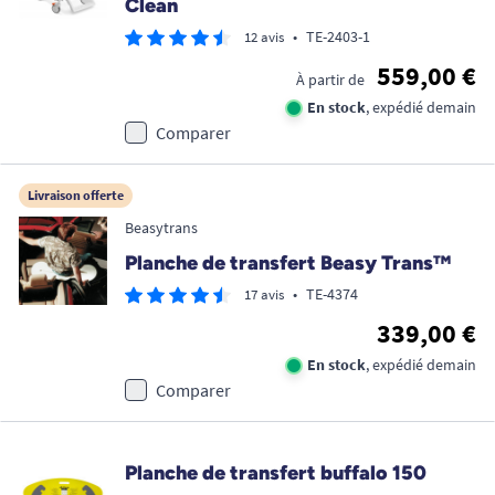
Clean
•
TE-2403-1
12 avis
559,00 €
À partir de
En stock
, expédié demain
Comparer
Livraison offerte
Beasytrans
Planche de transfert Beasy Trans™
•
TE-4374
17 avis
339,00 €
En stock
, expédié demain
Comparer
Planche de transfert buffalo 150