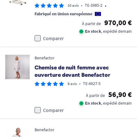
•
•
TE-3985-2
10 avis
Fabriqué en Union européenne
970,00 €
À partir de
En stock
, expédié demain
Comparer
Benefactor
Chemise de nuit femme avec
ouverture devant Benefactor
•
TE-4927-5
8 avis
56,90 €
À partir de
En stock
, expédié demain
Comparer
Benefactor