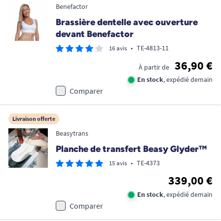
Benefactor
Brassière dentelle avec ouverture
devant Benefactor
•
TE-4813-11
16 avis
36,90 €
À partir de
En stock
, expédié demain
Comparer
Livraison offerte
Beasytrans
Planche de transfert Beasy Glyder™
•
TE-4373
15 avis
339,00 €
En stock
, expédié demain
Comparer