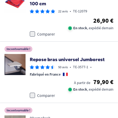
100 cm
•
TE-12079
22 avis
26,90 €
En stock
, expédié demain
Comparer
Incontournable !
Repose bras universel Jumborest
•
TE-3577-1
•
50 avis
Fabriqué en France
79,90 €
À partir de
En stock
, expédié demain
Comparer
Incontournable !