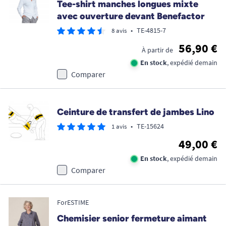
Tee-shirt manches longues mixte
avec ouverture devant Benefactor
•
TE-4815-7
8 avis
56,90 €
À partir de
En stock
, expédié demain
Comparer
Ceinture de transfert de jambes Lino
•
TE-15624
1 avis
49,00 €
En stock
, expédié demain
Comparer
ForESTIME
Chemisier senior fermeture aimant