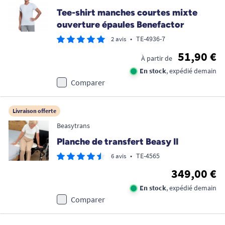
Tee-shirt manches courtes mixte
ouverture épaules Benefactor
•
TE-4936-7
2 avis
51,90 €
À partir de
En stock
, expédié demain
Comparer
Livraison offerte
Beasytrans
Planche de transfert Beasy II
•
TE-4565
6 avis
349,00 €
En stock
, expédié demain
Comparer