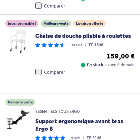
Comparer
Incontournable !
Meilleure vente
Livraison offerte
Chaise de douche pliable à roulettes
•
TE-1806
130 avis
159,00 €
En stock
, expédié demain
Comparer
Meilleure vente
ESSENTIELS TOUS ERGO
Support ergonomique avant bras
Ergo B
•
TE-5148
14 avis