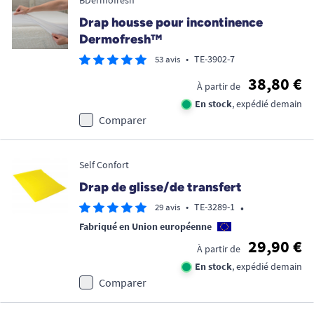
BDermofresh
Drap housse pour incontinence
Dermofresh™
•
TE-3902-7
53 avis
38,80 €
À partir de
En stock
, expédié demain
Comparer
Self Confort
Drap de glisse/de transfert
•
•
TE-3289-1
29 avis
Fabriqué en Union européenne
29,90 €
À partir de
En stock
, expédié demain
Comparer