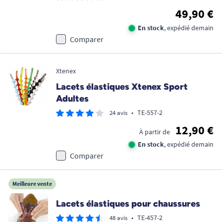
49,90 €
En stock
, expédié demain
Comparer
Xtenex
Lacets élastiques Xtenex Sport
Adultes
•
TE-557-2
24 avis
12,90 €
À partir de
En stock
, expédié demain
Comparer
Meilleure vente
Lacets élastiques pour chaussures
•
TE-457-2
48 avis