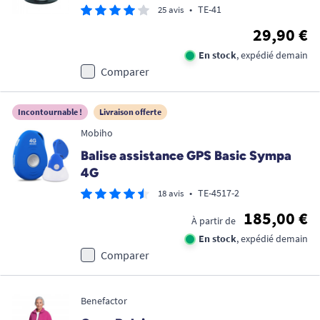
•
TE-41
25 avis
29,90 €
En stock
, expédié demain
Comparer
Incontournable !
Livraison offerte
Mobiho
Balise assistance GPS Basic Sympa
4G
•
TE-4517-2
18 avis
185,00 €
À partir de
En stock
, expédié demain
Comparer
Benefactor