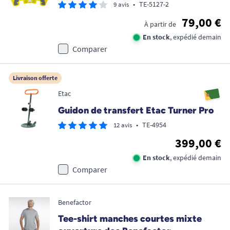
•
TE-5127-2
9 avis
79,00 €
À partir de
En stock
, expédié demain
Comparer
Livraison offerte
Etac
Guidon de transfert Etac Turner Pro
•
TE-4954
12 avis
399,00 €
En stock
, expédié demain
Comparer
Benefactor
Tee-shirt manches courtes mixte