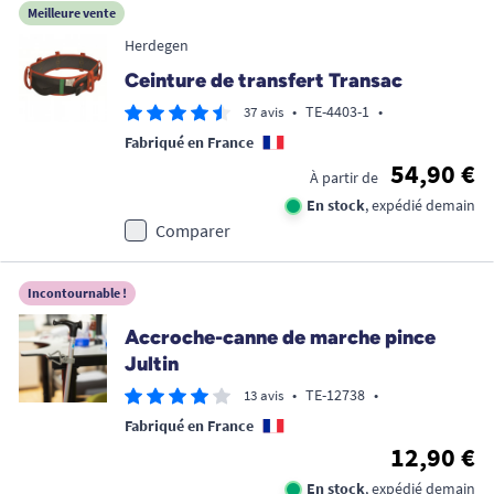
Meilleure vente
Herdegen
Ceinture de transfert Transac
•
TE-4403-1
•
37 avis
Fabriqué en France
54,90 €
À partir de
En stock
, expédié demain
Comparer
Incontournable !
Accroche-canne de marche pince
Jultin
•
TE-12738
•
13 avis
Fabriqué en France
12,90 €
En stock
, expédié demain