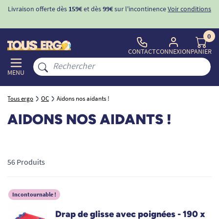
ons
-10%
avec le code "
BIENVENUE
" pour
la 1ère commande
d'incontinence
0
CONTACT
CONNEXION
PANIER
MENU
Tous ergo
OC
Aidons nos aidants !
AIDONS NOS AIDANTS !
56 Produits
Incontournable !
Drap de glisse avec poignées - 190 x