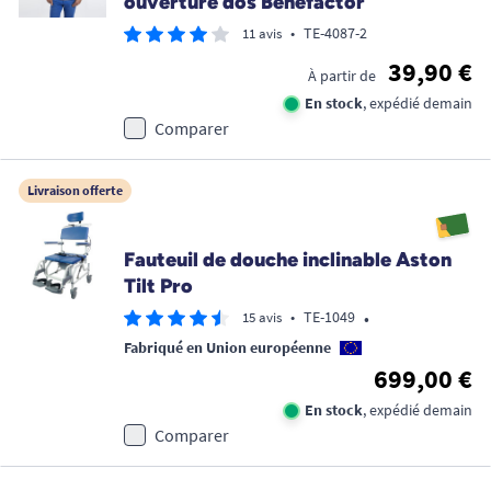
ouverture dos Benefactor
•
TE-4087-2
11 avis
39,90 €
À partir de
En stock
, expédié demain
Comparer
Livraison offerte
Fauteuil de douche inclinable Aston
Tilt Pro
•
•
TE-1049
15 avis
Fabriqué en Union européenne
699,00 €
En stock
, expédié demain
Comparer