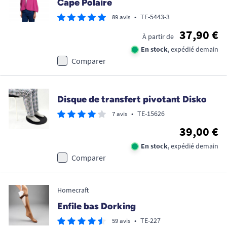
Cape Polaire
•
TE-5443-3
89 avis
37,90 €
À partir de
En stock
, expédié demain
Comparer
Disque de transfert pivotant Disko
•
TE-15626
7 avis
39,00 €
En stock
, expédié demain
Comparer
Homecraft
Enfile bas Dorking
•
TE-227
59 avis