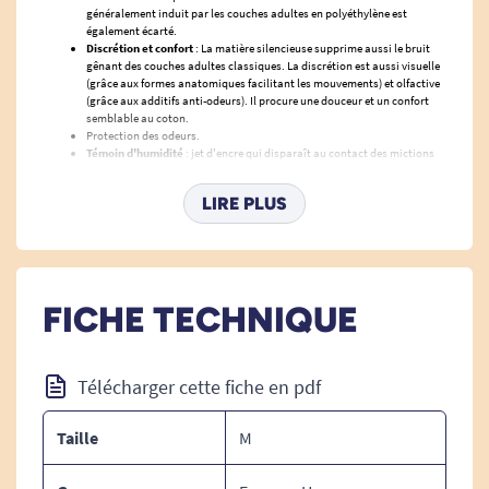
généralement induit par les couches adultes en polyéthylène est
également écarté.
Discrétion et confort
: La matière silencieuse supprime aussi le bruit
gênant des couches adultes classiques. La discrétion est aussi visuelle
(grâce aux formes anatomiques facilitant les mouvements) et olfactive
(grâce aux additifs anti-odeurs). Il procure une douceur et un confort
semblable au coton.
Protection des odeurs.
Témoin d'humidité
: jet d'encre qui disparaît au contact des mictions
sur le côté extérieur du change.
Le change complet a une durée d'utilisation moyenne conseillée de dix à
LIRE PLUS
douze heures.
Voir tous les changes complets
.
FICHE TECHNIQUE
Télécharger cette fiche en pdf
Taille
M