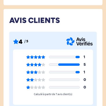
Indicateur
Oui
D'humidité
AVIS CLIENTS
Utilisation Des Wc
Non
Taille Incontinence
Taille M
4
/ 5
1
5
1
0
0
Calculé à partir de 7 avis client(s)