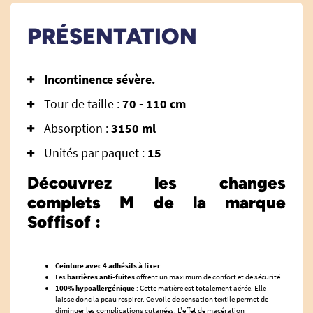
PRÉSENTATION
Incontinence sévère.
Tour de taille :
70 - 110 cm
Absorption :
3150 ml
Unités par paquet :
15
Découvrez les changes
complets M de la marque
Soffisof :
Ceinture avec 4 adhésifs à fixer
.
Les
barrières anti-fuites
offrent un maximum de confort et de sécurité.
100% hypoallergénique
: Cette matière est totalement aérée. Elle
laisse donc la peau respirer. Ce voile de sensation textile permet de
diminuer les complications cutanées. L'effet de macération