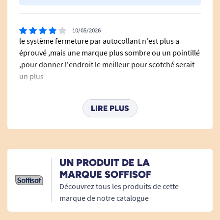
10/05/2026
le système fermeture par autocollant n'est plus a
éprouvé ,mais une marque plus sombre ou un pointillé
,pour donner l'endroit le meilleur pour scotché serait
un plus
D. NELLY
LIRE PLUS
17/08/2024
Bien
A. Anonymous
UN PRODUIT DE LA
MARQUE SOFFISOF
Découvrez tous les produits de cette
23/05/2024
marque de notre catalogue
bien