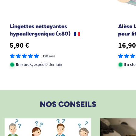
Lingettes nettoyantes
Alèse 
hypoallergenique (x80)
pour l
5,90 €
16,90
128 avis
En stock
, expédié demain
En st
NOS CONSEILS