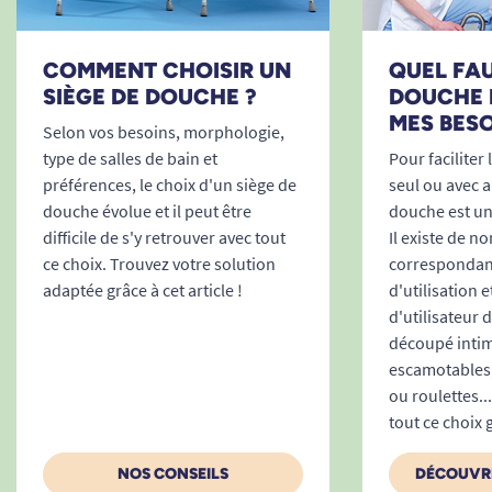
COMMENT CHOISIR UN
QUEL FAU
SIÈGE DE DOUCHE ?
DOUCHE 
MES BESO
Selon vos besoins, morphologie,
type de salles de bain et
Pour faciliter
préférences, le choix d'un siège de
seul ou avec a
douche évolue et il peut être
douche est un
difficile de s'y retrouver avec tout
Il existe de 
ce choix. Trouvez votre solution
correspondan
adaptée grâce à cet article !
d'utilisation e
d'utilisateur d
découpé intime
escamotables,
ou roulettes..
tout ce choix g
NOS CONSEILS
DÉCOUVRE