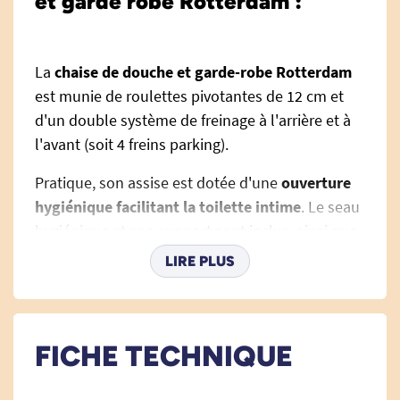
et garde robe Rotterdam :
La
chaise de douche et garde-robe Rotterdam
est munie de roulettes pivotantes de 12 cm et
d'un double système de freinage à l'arrière et à
l'avant (soit 4 freins parking).
Pratique, son assise est dotée d'une
ouverture
hygiénique facilitant la toilette intime
. Le seau
hygiénique et son support sont inclus. ainsi que
le couvercle bleu souple recouvrant la découpe
LIRE PLUS
anatomique.
Le seau peut passer en autoclave à une
température max de 90°C.
FICHE TECHNIQUE
Hygiénique, elle est la fois
simple à nettoyer ou