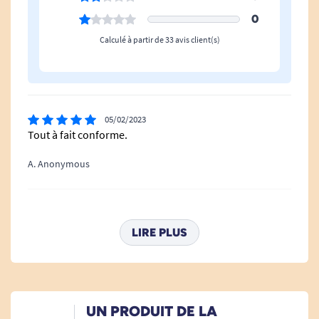
0
Calculé à partir de 33 avis client(s)
05/02/2023
Tout à fait conforme.
A. Anonymous
24/10/2022
Excellent. Bémol pour la manipulation des repose-
LIRE PLUS
pieds et des freins . Mais super maniable
A. Anonymous
UN PRODUIT DE LA