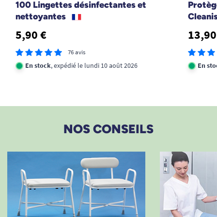
100 Lingettes désinfectantes et
Protèg
nettoyantes
Cleani
5,90 €
13,90
76 avis
En stock
, expédié le lundi 10 août 2026
En sto
NOS CONSEILS