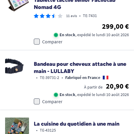
Tablette tactile senior Facilotab
Nomad 4G
•
TE-7431
11 avis
299,00 €
En stock
, expédié le lundi 10 août 2026
Comparer
Bandeau pour cheveux attache à une
main - LULLABY
•
TE-39731-2
•
Fabriqué en France
20,90 €
À partir de
En stock
, expédié le lundi 10 août 2026
Comparer
La cuisine du quotidien à une main
•
TE-43125