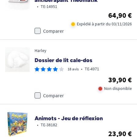
antidérapant Theomatik
•
TE-14951
64,90 €
Expédié à partir du 03/11/2026
Comparer
Harley
Dossier de lit cale-dos
•
TE-4971
18 avis
39,90 €
Non disponible
Comparer
Animots - Jeu de réflexion
•
TE-38182
23,90 €