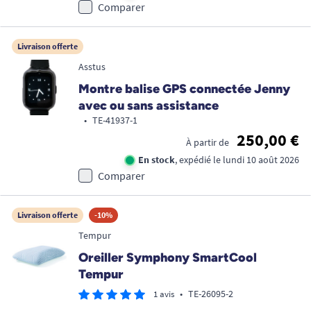
Comparer
Livraison offerte
Asstus
Montre balise GPS connectée Jenny
avec ou sans assistance
•
TE-41937-1
250,00 €
À partir de
En stock
, expédié le lundi 10 août 2026
Comparer
Livraison offerte
-10%
Tempur
Oreiller Symphony SmartCool
Tempur
•
TE-26095-2
1 avis