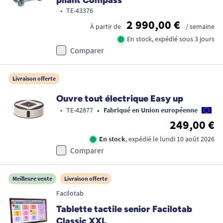
pliant Compass
•
TE-43376
2 990,00 €
À partir de
/ semaine
En stock, expédié sous 3 jours
Comparer
Livraison offerte
Ouvre tout électrique Easy up
•
•
TE-42877
Fabriqué en Union européenne
249,00 €
En stock
, expédié le lundi 10 août 2026
Comparer
Meilleure vente
Livraison offerte
Facilotab
Tablette tactile senior Facilotab
Classic XXL