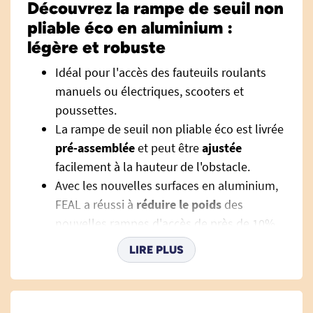
Découvrez la rampe de seuil non
pliable éco en aluminium :
légère et robuste
Idéal pour l'accès des fauteuils roulants
manuels ou électriques, scooters et
poussettes.
La rampe de seuil non pliable éco est livrée
pré-assemblée
et peut être
ajustée
facilement à la hauteur de l'obstacle.
Avec les nouvelles surfaces en aluminium,
FEAL a réussi à
réduire le poids
des
nouvelles rampes d'accès de près de 10%
par rapport aux modèles standards.
LIRE PLUS
La rampe est
très légère
en matériaux
durables
et peut supporter de lourdes
charges. Cette rampe assure une excellente