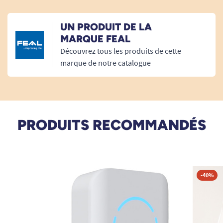
12/02/2023
UN PRODUIT DE LA
bon rapport qualité/prix
MARQUE FEAL
Découvrez tous les produits de cette
A. Anonymous
marque de notre catalogue
19/01/2023
5/5 pour la qualité.
PRODUITS RECOMMANDÉS
A. Anonymous
16/11/2022
Il manque une prise pour manipuler plus facilement la
-40%
rampe.
A. Anonymous