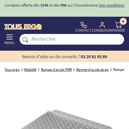
Livraison offerte dès
159€
et dès
99€
sur l'incontinence
Voir conditions
0
CONTACT
CONNEXION
PANIER
MENU
Besoin d'aide ou de conseils ?
03 20 81 93 89
Tous ergo
Mobilité
Rampe d'accès PMR
Rampe d'accès large
Rampe de 