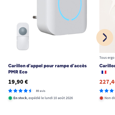
1
2
3
14
Tous ergo
Carillon d'appel pour rampe d'accès
Carillo
PMR Eco
19,90 €
227,4
89 avis
En stock
, expédié le lundi 10 août 2026
Non di