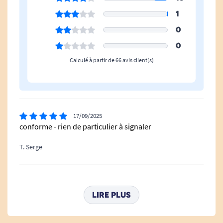
1
0
0
Calculé à partir de 66 avis client(s)
17/09/2025
conforme - rien de particulier à signaler
T. Serge
16/10/2023
Produit conforme à ma demande. Avis positif.
LIRE PLUS
A. Anonymous