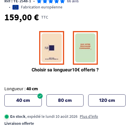
Ref : TE-2548-1
•
66 avis
•
Fabrication européenne
159,00 €
TTC
Longueur :
40 cm
40 cm
80 cm
120 cm
En stock
, expédié le lundi 10 août 2026
Plus d'info
Livraison offerte