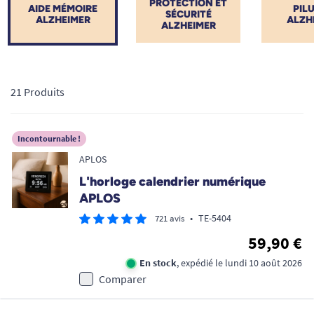
PROTECTION ET
AIDE MÉMOIRE
PILU
SÉCURITÉ
ALZHEIMER
ALZH
ALZHEIMER
21 Produits
Incontournable !
APLOS
L'horloge calendrier numérique
APLOS
•
TE-5404
721 avis
59,90 €
En stock
, expédié le lundi 10 août 2026
Comparer