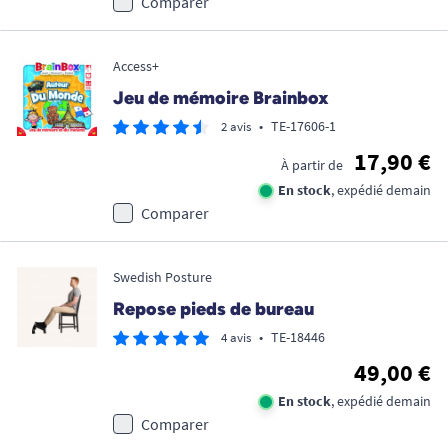
Comparer
Access+
Jeu de mémoire Brainbox
•
TE-17606-1
2 avis
17,90 €
À partir de
En stock
, expédié demain
Comparer
Swedish Posture
Repose pieds de bureau
•
TE-18446
4 avis
49,00 €
En stock
, expédié demain
Comparer