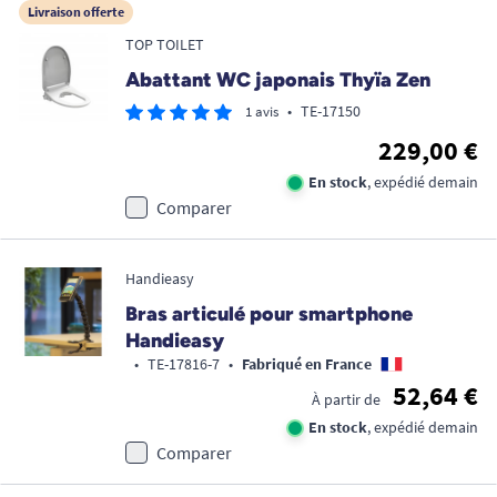
Livraison offerte
TOP TOILET
Abattant WC japonais Thyïa Zen
•
TE-17150
1 avis
229,00 €
En stock
, expédié demain
Comparer
Handieasy
Bras articulé pour smartphone
Handieasy
•
TE-17816-7
•
Fabriqué en France
52,64 €
À partir de
En stock
, expédié demain
Comparer