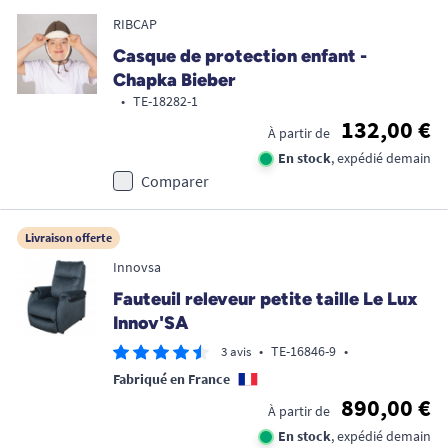
RIBCAP
Casque de protection enfant -
Chapka Bieber
•
TE-18282-1
132,00 €
À partir de
En stock
, expédié demain
Comparer
Livraison offerte
Innovsa
Fauteuil releveur petite taille Le Lux
Innov'SA
•
TE-16846-9
•
3 avis
Fabriqué en France
890,00 €
À partir de
En stock
, expédié demain