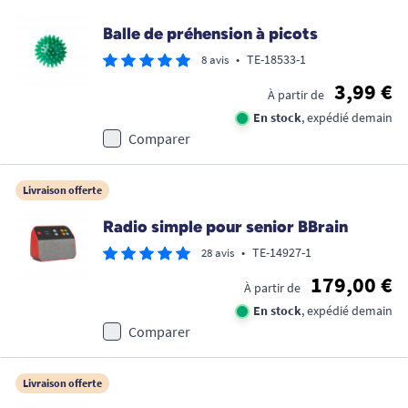
Balle de préhension à picots
•
TE-18533-1
8 avis
3,99 €
À partir de
En stock
, expédié demain
Comparer
Livraison offerte
Radio simple pour senior BBrain
•
TE-14927-1
28 avis
179,00 €
À partir de
En stock
, expédié demain
Comparer
Livraison offerte