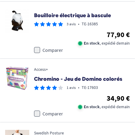
Bouilloire électrique à bascule
•
TE-16385
3 avis
77,90 €
En stock
, expédié demain
Comparer
Access+
Chromino - Jeu de Domino colorés
•
TE-17603
1 avis
34,90 €
En stock
, expédié demain
Comparer
Swedish Posture