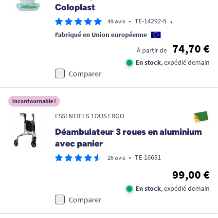
Coloplast
•
•
TE-14292-5
49 avis
Fabriqué en Union européenne
74,70 €
À partir de
En stock
, expédié demain
Comparer
Incontournable !
ESSENTIELS TOUS ERGO
Déambulateur 3 roues en aluminium
avec panier
•
TE-16631
26 avis
99,00 €
En stock
, expédié demain
Comparer