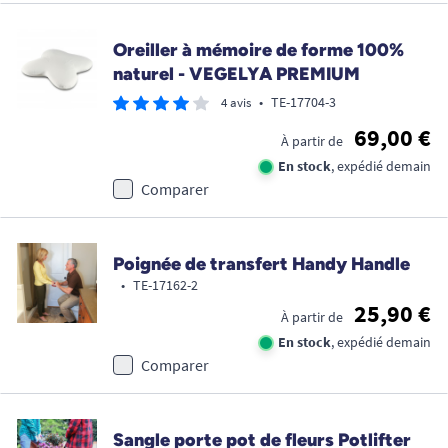
Oreiller à mémoire de forme 100%
naturel - VEGELYA PREMIUM
•
TE-17704-3
4 avis
69,00 €
À partir de
En stock
, expédié demain
Comparer
Poignée de transfert Handy Handle
•
TE-17162-2
25,90 €
À partir de
En stock
, expédié demain
Comparer
Sangle porte pot de fleurs Potlifter