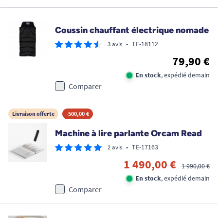
Coussin chauffant électrique nomade
•
TE-18112
3 avis
79,90 €
En stock
, expédié demain
Comparer
Livraison offerte
-500,00 €
Machine à lire parlante Orcam Read
•
TE-17163
2 avis
1 490,00 €
1 990,00 €
En stock
, expédié demain
Comparer