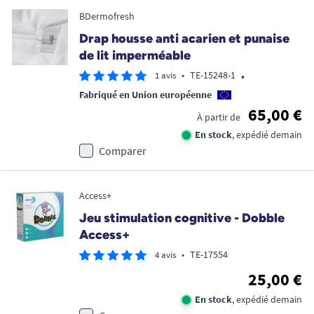
BDermofresh
Drap housse anti acarien et punaise
de lit imperméable
•
•
TE-15248-1
1 avis
Fabriqué en Union européenne
65,00 €
À partir de
En stock
, expédié demain
Comparer
Access+
Jeu stimulation cognitive - Dobble
Access+
•
TE-17554
4 avis
25,00 €
En stock
, expédié demain