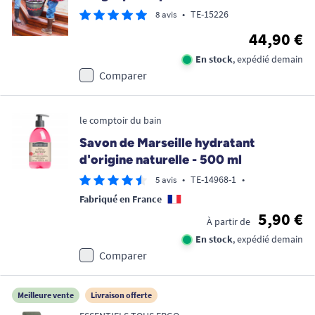
•
TE-15226
8 avis
44,90 €
En stock
, expédié demain
Comparer
le comptoir du bain
Savon de Marseille hydratant
d'origine naturelle - 500 ml
•
TE-14968-1
•
5 avis
Fabriqué en France
5,90 €
À partir de
En stock
, expédié demain
Comparer
Meilleure vente
Livraison offerte