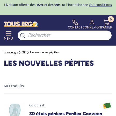
ons
-10%
avec le code "
BIENVENUE
" pour
la 1ère commande
d'incontinence
0
CONTACT
CONNEXION
PANIER
MENU
Tous ergo
OC
Les nouvelles pépites
LES NOUVELLES PÉPITES
60 Produits
Coloplast
30 étuis péniens Penilex Conveen