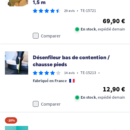
1,5 m
•
TE-15721
29 avis
69,90 €
En stock
, expédié demain
Comparer
Désenfileur bas de contention /
chausse pieds
•
TE-15213
•
14 avis
Fabriqué en France
12,90 €
En stock
, expédié demain
Comparer
-20%