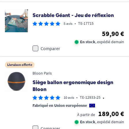
Scrabble Géant - Jeu de réflexion
•
TE-17715
5 avis
59,90 €
En stock
, expédié demain
Comparer
Livraison offerte
Bloon Paris
Siège ballon ergonomique design
Bloon
•
•
TE-12933-25
10 avis
Fabriqué en Union européenne
189,00 €
À partir de
En stock
, expédié demain
Comparer