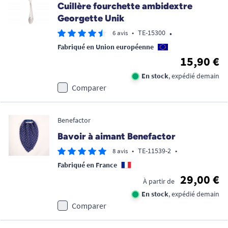
Cuillère fourchette ambidextre
Georgette Unik
•
•
TE-15300
6 avis
Fabriqué en Union européenne
15,90 €
En stock
, expédié demain
Comparer
Benefactor
Bavoir à aimant Benefactor
•
TE-11539-2
•
8 avis
Fabriqué en France
29,00 €
À partir de
En stock
, expédié demain
Comparer