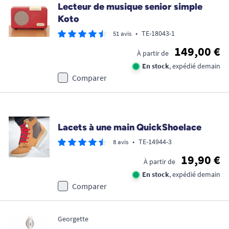
Lecteur de musique senior simple
Koto
•
TE-18043-1
51 avis
149,00 €
À partir de
En stock
, expédié demain
Comparer
Promo !
Lacets à une main QuickShoelace
•
TE-14944-3
8 avis
19,90 €
À partir de
En stock
, expédié demain
Comparer
Georgette