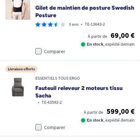
Gilet de maintien de posture Swedish
Posture
•
TE-13643-2
5 avis
69,00 €
À partir de
En stock
, expédié demain
Comparer
Livraison offerte
ESSENTIELS TOUS ERGO
Fauteuil releveur 2 moteurs tissu
Sacha
•
TE-43592-2
599,00 €
À partir de
En stock
, expédié demain
Comparer