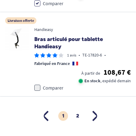
Comparer
Livraison offerte
Handieasy
Bras articulé pour tablette
Handieasy
•
TE-17820-6
•
1 avis
Fabriqué en France
108,67 €
À partir de
En stock
, expédié demain
Comparer
1
2
PRÉCÉDENT
SUIVANT