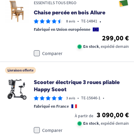
ESSENTIELS TOUS ERGO
Chaise percée en bois Allure
•
•
TE-14841
8 avis
Fabriqué en Union européenne
299,00 €
En stock
, expédié demain
Comparer
Livraison offerte
Scooter électrique 3 roues pliable
Happy Scoot
•
TE-15646-1
•
3 avis
Fabriqué en France
3 090,00 €
À partir de
En stock
, expédié demain
Comparer