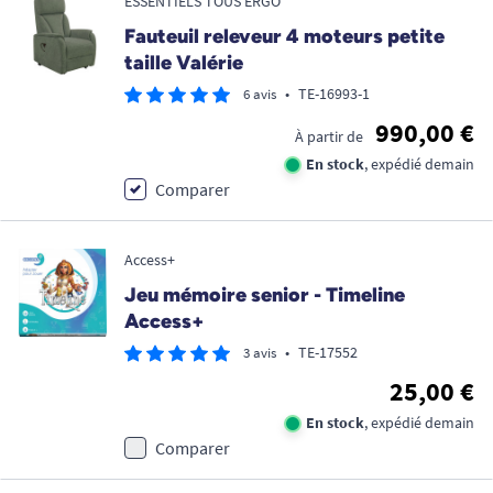
ESSENTIELS TOUS ERGO
Fauteuil releveur 4 moteurs petite
taille Valérie
•
TE-16993-1
6 avis
990,00 €
À partir de
En stock
, expédié demain
Comparer
Access+
Jeu mémoire senior - Timeline
Access+
•
TE-17552
3 avis
25,00 €
En stock
, expédié demain
Comparer