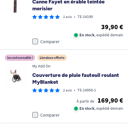
Canne Fayet en érable teintée
merisier
•
TE-14199
2 avis
39,90 €
En stock
, expédié demain
Comparer
Incontournable !
Livraison offerte
My Add On
Couverture de pluie fauteuil roulant
MyBlanket
•
TE-14956-1
2 avis
169,90 €
À partir de
En stock
, expédié demain
Comparer