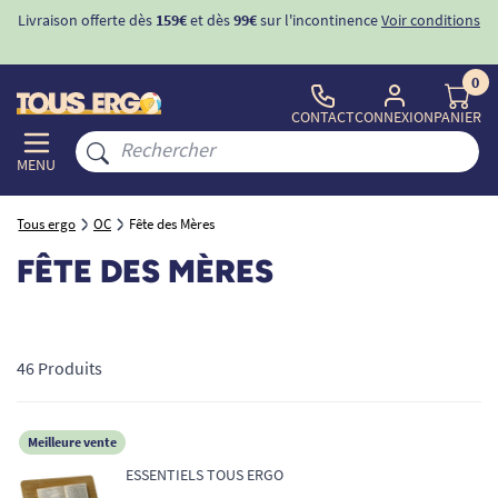
ons
-10%
avec le code "
BIENVENUE
" pour
la 1ère commande
d'incontinence
0
CONTACT
CONNEXION
PANIER
MENU
Tous ergo
OC
Fête des Mères
FÊTE DES MÈRES
46 Produits
Meilleure vente
ESSENTIELS TOUS ERGO