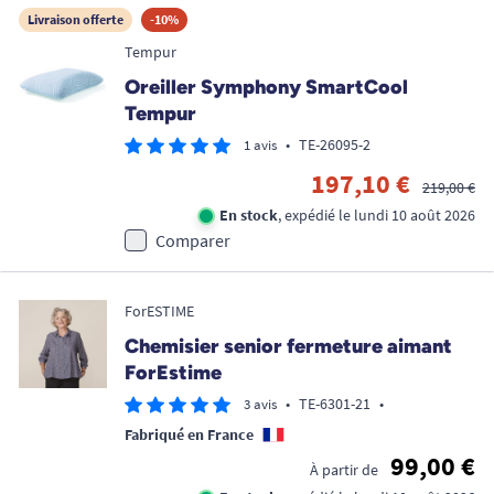
Livraison offerte
-10%
Tempur
Oreiller Symphony SmartCool
Tempur
•
TE-26095-2
1 avis
197,10 €
219,00 €
En stock
, expédié le lundi 10 août 2026
Comparer
ForESTIME
Chemisier senior fermeture aimant
ForEstime
•
TE-6301-21
•
3 avis
Fabriqué en France
99,00 €
À partir de