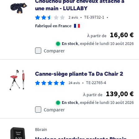
Chouchou pour cheveux attache à
une main - LULLABY
•
TE-39732-1
•
2 avis
Fabriqué en France
16,60 €
À partir de
En stock
, expédié le lundi 10 août 2026
Comparer
Canne-siège pliante Ta Da Chair 2
•
TE-22765-4
24 avis
139,00 €
À partir de
En stock
, expédié le lundi 10 août 2026
Comparer
Bbrain