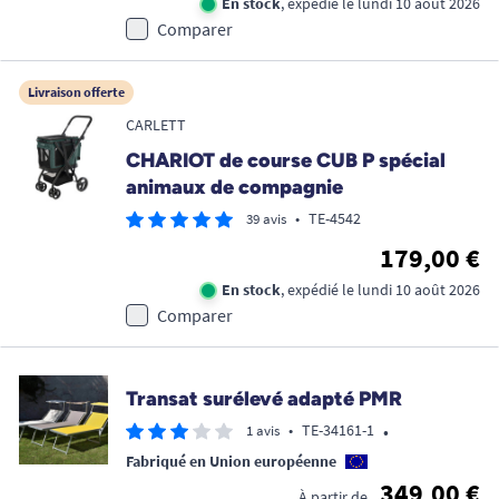
En stock
, expédié le lundi 10 août 2026
Comparer
Livraison offerte
CARLETT
CHARIOT de course CUB P spécial
animaux de compagnie
•
TE-4542
39 avis
179,00 €
En stock
, expédié le lundi 10 août 2026
Comparer
Transat surélevé adapté PMR
•
•
TE-34161-1
1 avis
Fabriqué en Union européenne
349,00 €
À partir de