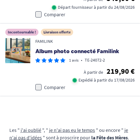
Départ fournisseur à partir du 24/08/2026
Comparer
Incontournable !
Livraison offerte
FAMILINK
Album photo connecté Familink
•
TE-24072-2
1 avis
219,90 €
À partir de
Expédié à partir du 17/08/2026
Comparer
Les "
j'ai oublié
", "
je n'ai pas eu le temps
" ou encore "
je
n'ai pas d'idées
" sont à proscrire pour
la Fête des Mères
.