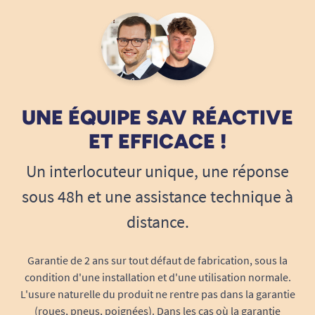
ville pour le shopping, ou bien où vous le
souhaitez.
Ce modèle dispose de grands freins, ce qui
le rend plus facile à manier, notamment
pour les personnes utilisant régulièrement
les freins quand ils marchent.
UNE ÉQUIPE SAV RÉACTIVE
Très esthétique et disponible en deux
coloris.
ET EFFICACE !
Une aide afin de franchir un trottoir ou une
Un interlocuteur unique, une réponse
marche.
Utilisation du frein en position frein de
sous 48h et une assistance technique à
parking.
distance.
Pliable facilement.
Maniable grâce à ses 2 roues pivotantes.
Garantie de 2 ans sur tout défaut de fabrication, sous la
Assise résistante et confortable.
condition d'une installation et d'une utilisation normale.
Stabilité.
L'usure naturelle du produit ne rentre pas dans la garantie
Sac de 25L / 20 kg.
(roues, pneus, poignées). Dans les cas où la garantie