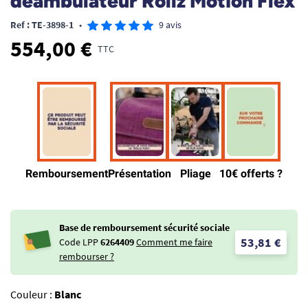
déambulateur Rollz Motion Flex
Ref : TE-3898-1
•
9 avis
554,00 €
TTC
Base de remboursement sécurité sociale
53,81 €
Code LPP
6264409
Comment me faire
rembourser ?
Couleur :
Blanc