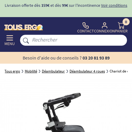
r conditions
-10%
avec le code "
BIENVENUE
" pour
la 1ère commande
d'incontinence
0
CONTACT
CONNEXION
PANIER
MENU
Besoin d'aide ou de conseils ?
03 20 81 93 89
Tous ergo
Mobilité
Déambulateur
Déambulateur 4 roues
Chariot de co