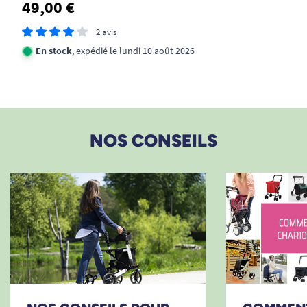
49,00 €
Grands freins sécurisants avec mode
parking
2 avis
En stock
, expédié le lundi 10 août 2026
Léger (7,4 kg), pliable et compact
Design élégant et soigné
Le Rollz Motion Flex en résumé :
Le déambulateur Rollz Motion Flex est
NOS CONSEILS
élégant, avec un design et des finitions
soignés. A la fois déambulateur et chariot
de courses, il intègre les fonctions
essentielles et utiles des deux.
Stable, sa poignée est réglable en hauteur
et configurable en trois positions : vers le
haut (droite), vers l'avant ou légèrement
vers l'arrière. La poignée s'adapte ainsi en
fonction des besoins de l'utilisateur.