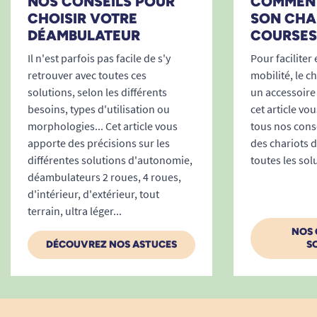
COMMENT
NOS CONSEILS POUR
Confortable, son assise permet à
SON CHA
CHOISIR VOTRE
l'utilisateur de se reposer. La poignée peut
COURSES
DÉAMBULATEUR
faire figure de dossier lorsqu'elle est repliée
Pour faciliter 
Il n'est parfois pas facile de s'y
vers l'avant du déambulateur. Compact, le
mobilité, le c
retrouver avec toutes ces
Rollz Motion Flex est pliable. Son faible
un accessoire
solutions, selon les différents
encombrement vous permet de le ranger
cet article vo
besoins, types d'utilisation ou
ou de le transporter avec vous en voiture.
tous nos conse
morphologies... Cet article vous
des chariots 
apporte des précisions sur les
Ses roues sont pleines, semi-dures ainsi
toutes les sol
différentes solutions d'autonomie,
que ses systèmes de freins au choix en font
déambulateurs 2 roues, 4 roues,
un déambulateur très sécurisant et
d'intérieur, d'extérieur, tout
agréable à l'utilisation.
terrain, ultra léger...
Le point fort du Rollz Motion Flex est sa
NOS 
double fonction d'être à la fois un chariot
DÉCOUVREZ NOS ASTUCES
S
de course et un déambulateur. Le fait de
pouvoir ainsi emmener votre chariot-
déambulateur en supermarché, en centre-