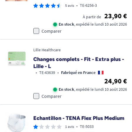
•
TE-6256-3
5 avis
23,90 €
À partir de
En stock
, expédié le lundi 10 août 2026
Comparer
Lille Healthcare
Changes complets - Fit - Extra plus -
Lille - L
•
TE-43639
•
Fabriqué en France
24,90 €
En stock
, expédié le lundi 10 août 2026
Comparer
Echantillon - TENA Flex Plus Medium
•
TE-5033
1 avis