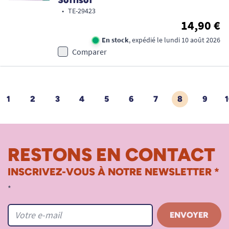
Soffisof
•
TE-29423
14,90 €
En stock
, expédié le lundi 10 août 2026
Comparer
1
2
3
4
5
6
7
8
9
1
ÉDENT
RESTONS EN CONTACT
INSCRIVEZ-VOUS À NOTRE NEWSLETTER *
*