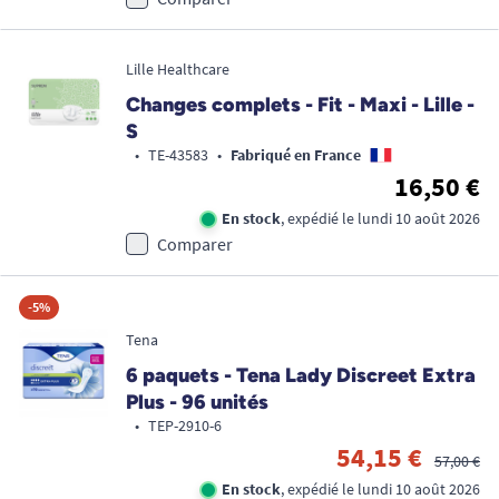
Lille Healthcare
Changes complets - Fit - Maxi - Lille -
S
•
TE-43583
•
Fabriqué en France
16,50 €
En stock
, expédié le lundi 10 août 2026
Comparer
-5%
Tena
6 paquets - Tena Lady Discreet Extra
Plus - 96 unités
•
TEP-2910-6
54,15 €
57,00 €
En stock
, expédié le lundi 10 août 2026