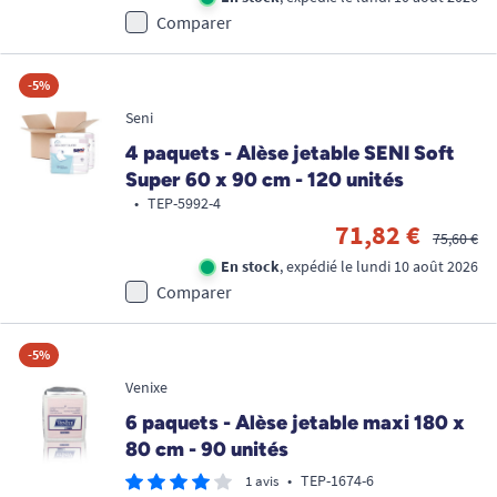
Comparer
-5%
Seni
4 paquets - Alèse jetable SENI Soft
Super 60 x 90 cm - 120 unités
•
TEP-5992-4
71,82 €
75,60 €
En stock
, expédié le lundi 10 août 2026
Comparer
-5%
Venixe
6 paquets - Alèse jetable maxi 180 x
80 cm - 90 unités
•
TEP-1674-6
1 avis