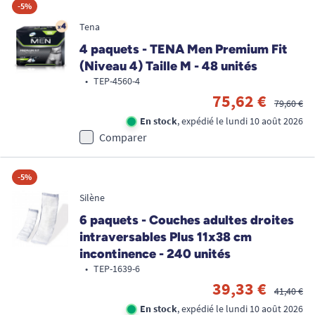
-5%
Tena
4 paquets - TENA Men Premium Fit
(Niveau 4) Taille M - 48 unités
•
TEP-4560-4
75,62 €
79,60 €
En stock
, expédié le lundi 10 août 2026
Comparer
-5%
Silène
6 paquets - Couches adultes droites
intraversables Plus 11x38 cm
incontinence - 240 unités
•
TEP-1639-6
39,33 €
41,40 €
En stock
, expédié le lundi 10 août 2026