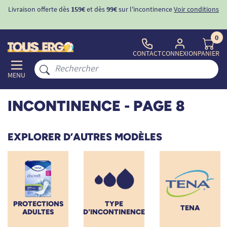
ons
-10%
avec le code "
BIENVENUE
" pour
la 1ère commande
d'incontinence
0
CONTACT
CONNEXION
PANIER
MENU
INCONTINENCE
- PAGE 8
EXPLORER D’AUTRES MODÈLES
PROTECTIONS
TYPE
TENA
ADULTES
D'INCONTINENCE