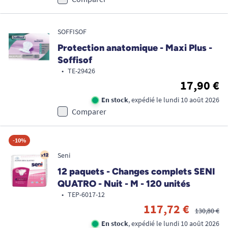
SOFFISOF
Protection anatomique - Maxi Plus -
Soffisof
•
TE-29426
17,90 €
En stock
, expédié le lundi 10 août 2026
Comparer
-10%
Seni
12 paquets - Changes complets SENI
QUATRO - Nuit - M - 120 unités
•
TEP-6017-12
117,72 €
130,80 €
En stock
, expédié le lundi 10 août 2026