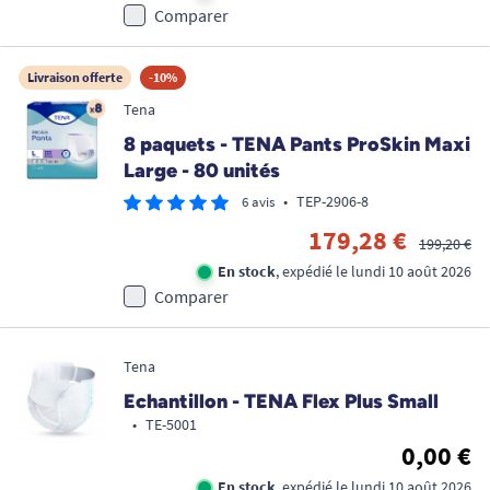
Comparer
Livraison offerte
-10%
Tena
8 paquets - TENA Pants ProSkin Maxi
Large - 80 unités
•
TEP-2906-8
6 avis
179,28 €
199,20 €
En stock
, expédié le lundi 10 août 2026
Comparer
Tena
Echantillon - TENA Flex Plus Small
•
TE-5001
0,00 €
En stock
, expédié le lundi 10 août 2026