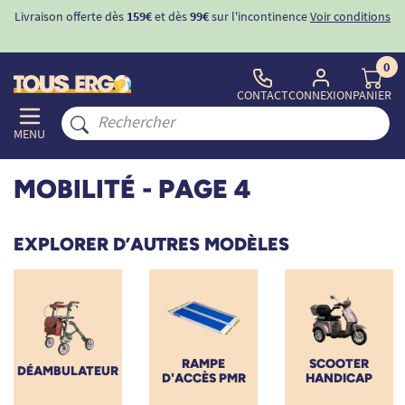
ons
-10%
avec le code "
BIENVENUE
" pour
la 1ère commande
d'incontinence
0
CONTACT
CONNEXION
PANIER
MENU
MOBILITÉ
- PAGE 4
EXPLORER D’AUTRES MODÈLES
RAMPE
SCOOTER
DÉAMBULATEUR
D'ACCÈS PMR
HANDICAP