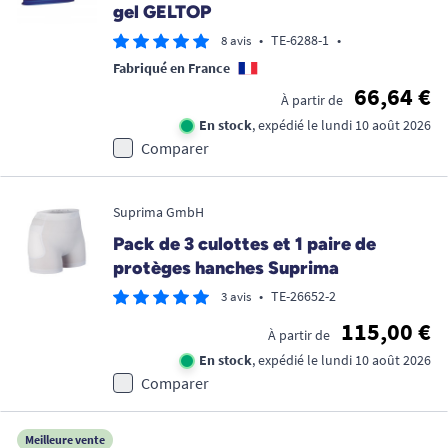
gel GELTOP
•
TE-6288-1
•
8 avis
Fabriqué en France
66,64 €
À partir de
En stock
, expédié le lundi 10 août 2026
Comparer
Suprima GmbH
Pack de 3 culottes et 1 paire de
protèges hanches Suprima
•
TE-26652-2
3 avis
115,00 €
À partir de
En stock
, expédié le lundi 10 août 2026
Comparer
Meilleure vente