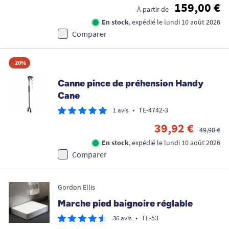
159,00 €
À partir de
En stock
, expédié le lundi 10 août 2026
Comparer
-20%
Canne pince de préhension Handy
Cane
•
TE-4742-3
1 avis
39,92 €
49,90 €
En stock
, expédié le lundi 10 août 2026
Comparer
Gordon Ellis
Marche pied baignoire réglable
•
TE-53
36 avis