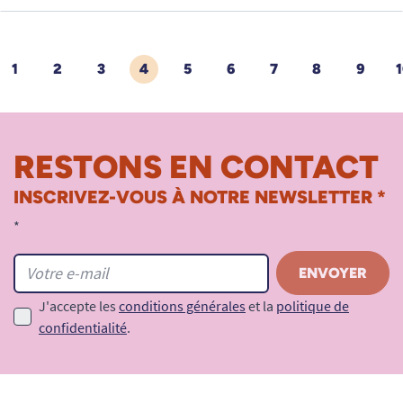
1
2
3
4
5
6
7
8
9
1
ÉDENT
RESTONS EN CONTACT
INSCRIVEZ-VOUS À NOTRE NEWSLETTER *
*
J'accepte les
conditions générales
et la
politique de
confidentialité
.