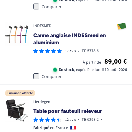
Comparer
INDESMED
Canne anglaise INDESmed en
aluminium
•
TE-5778-6
17 avis
89,00 €
À partir de
En stock
, expédié le lundi 10 août 2026
Comparer
Livraison offerte
Herdegen
Table pour fauteuil releveur
•
TE-6298-2
•
12 avis
Fabriqué en France