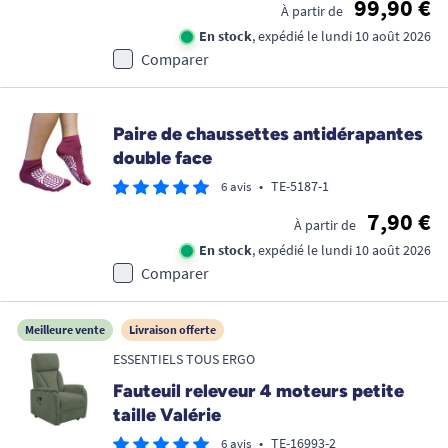
99,90 €
À partir de
En stock
, expédié le lundi 10 août 2026
Comparer
Paire de chaussettes antidérapantes
double face
•
TE-5187-1
6 avis
7,90 €
À partir de
En stock
, expédié le lundi 10 août 2026
Comparer
Meilleure vente
Livraison offerte
ESSENTIELS TOUS ERGO
Fauteuil releveur 4 moteurs petite
taille Valérie
•
TE-16993-2
6 avis