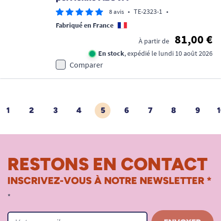
•
TE-2323-1
•
8 avis
Fabriqué en France
81,00 €
À partir de
En stock
, expédié le lundi 10 août 2026
Comparer
1
2
3
4
5
6
7
8
9
1
ÉDENT
RESTONS EN CONTACT
INSCRIVEZ-VOUS À NOTRE NEWSLETTER *
*