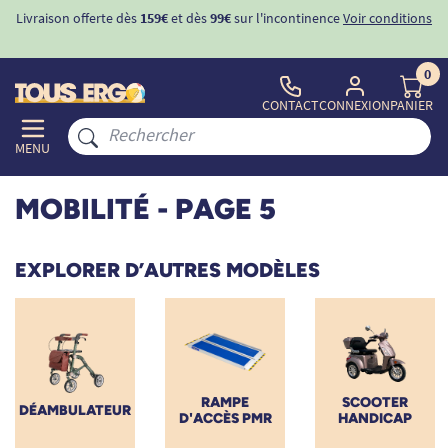
ons
-10%
avec le code "
BIENVENUE
" pour
la 1ère commande
d'incontinence
0
CONTACT
CONNEXION
PANIER
MENU
MOBILITÉ
- PAGE 5
EXPLORER D’AUTRES MODÈLES
RAMPE
SCOOTER
DÉAMBULATEUR
D'ACCÈS PMR
HANDICAP