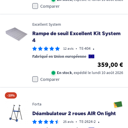
Comparer
Excellent System
Rampe de seuil Excellent Kit System
4
•
•
TE-404
12 avis
Fabriqué en Union européenne
359,00 €
En stock
, expédié le lundi 10 août 2026
Comparer
-10%
Forta
Déambulateur 2 roues AIR On light
•
•
TE-2624-2
25 avis