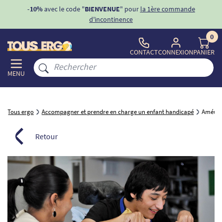
ons
-10%
avec le code "
BIENVENUE
" pour
la 1ère commande
d'incontinence
0
CONTACT
CONNEXION
PANIER
MENU
Tous ergo
Accompagner et prendre en charge un enfant handicapé
Aménage
Retour