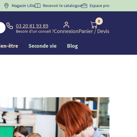
 "
BIENVENUE
Magasin Lille
" pour
la 1ère commande d'incontinence
Recevoir le catalogue
Espace pro
0
03 20 81 93 89
Connexion
Panier
/ Devis
Besoin d'un conseil ?
ien-être
Seconde vie
Blog