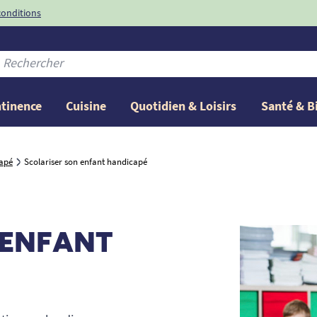
conditions
-10%
avec le code
ntinence
Cuisine
Quotidien & Loisirs
Santé & B
capé
Scolariser son enfant handicapé
 ENFANT