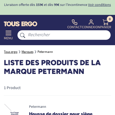
Livraison offerte dès
159€
et dès
99€
sur l'incontinence
Voir conditions
0
CONTACT
CONNEXION
PANIER
MENU
Tous ergo
Marques
Petermann
LISTE DES PRODUITS DE LA
MARQUE PETERMANN
1 Product
Petermann
Housse de dossier pour siège